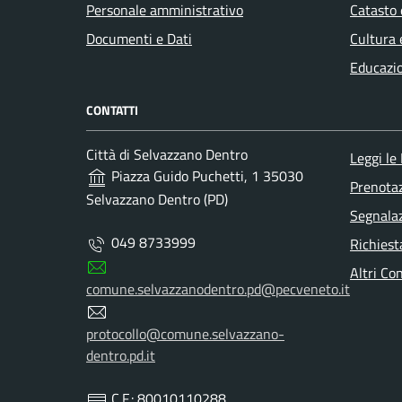
Personale amministrativo
Catasto 
Documenti e Dati
Cultura 
Educazi
CONTATTI
Città di Selvazzano Dentro
Leggi le
Piazza Guido Puchetti, 1 35030
Prenota
Selvazzano Dentro (PD)
Segnalaz
049 8733999
Richiest
Altri Con
comune.selvazzanodentro.pd@pecveneto.it
protocollo@comune.selvazzano-
dentro.pd.it
C.F.: 80010110288