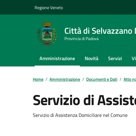
Vai ai contenuti
Vai al footer
Regione Veneto
Città di Selvazzano
Provincia di Padova
Amministrazione
Novità
Servizi
V
Home
/
Amministrazione
/
Documenti e Dati
/
Atto n
Servizio di Assis
Servizio di Assistenza Domiciliare nel Comune