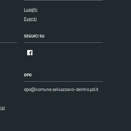
Luoghi
Eventi
SEGUICI SU
DPO
dpo@comune.selvazzano-dentro.pd.it
izi