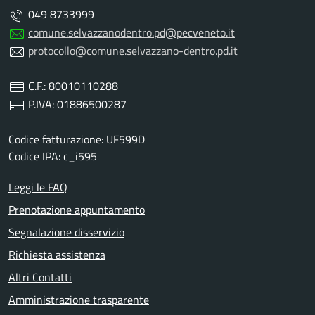
049 8733999
comune.selvazzanodentro.pd@pecveneto.it
protocollo@comune.selvazzano-dentro.pd.it
C.F.: 80010110288
P.IVA: 01886500287
Codice fatturazione: UF599D
Codice IPA: c_i595
Leggi le FAQ
Prenotazione appuntamento
Segnalazione disservizio
Richiesta assistenza
Altri Contatti
Amministrazione trasparente