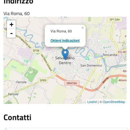
Indirizzo
Via Roma, 60
+
×
Via Roma, 60
-
Ottieni indicazioni
Leaflet
| ©
OpenStreetMap
Contatti