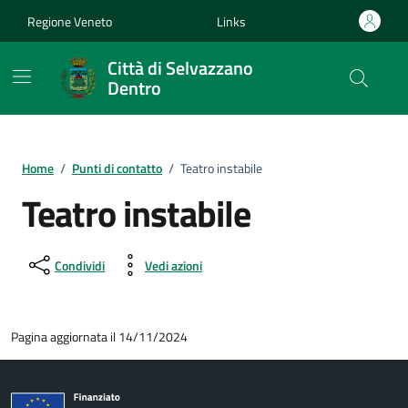
Vai ai contenuti
Vai al footer
Regione Veneto
Links
Città di Selvazzano
Dentro
Home
/
Punti di contatto
/
Teatro instabile
Teatro instabile
Condividi
Vedi azioni
Pagina aggiornata il 14/11/2024