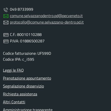
049 8733999
comune.selvazzanodentro.pd@pecveneto.it
protocollo@comune.selvazzano-dentro.pd.it
C.F.: 80010110288
P.IVA: 01886500287
Codice fatturazione: UF599D
Codice IPA: c_i595
Leggi le FAQ
Prenotazione appuntamento
Segnalazione disservizio
Richiesta assistenza
Altri Contatti
Amministrazione trasparente