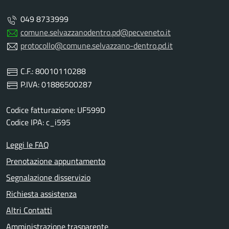
049 8733999
comune.selvazzanodentro.pd@pecveneto.it
protocollo@comune.selvazzano-dentro.pd.it
C.F.: 80010110288
P.IVA: 01886500287
Codice fatturazione: UF599D
Codice IPA: c_i595
Leggi le FAQ
Prenotazione appuntamento
Segnalazione disservizio
Richiesta assistenza
Altri Contatti
Amministrazione trasparente