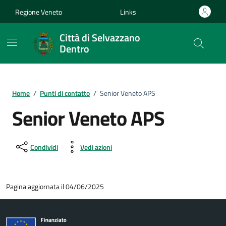
Vai ai contenuti
Vai al footer
Regione Veneto
Links
Città di Selvazzano
Dentro
Home
/
Punti di contatto
/
Senior Veneto APS
Senior Veneto APS
Condividi
Vedi azioni
Pagina aggiornata il 04/06/2025