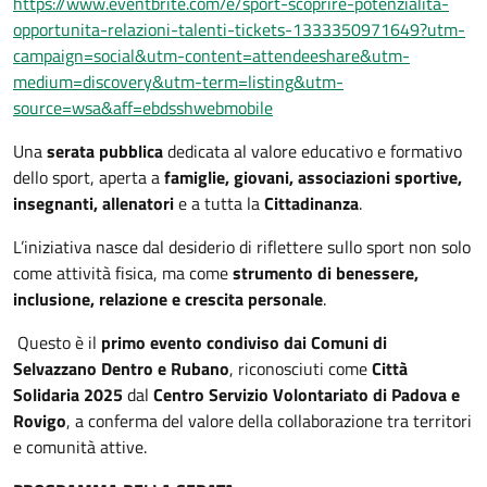
https://www.eventbrite.com/e/sport-scoprire-potenzialita-
opportunita-relazioni-talenti-tickets-1333350971649?utm-
campaign=social&utm-content=attendeeshare&utm-
medium=discovery&utm-term=listing&utm-
source=wsa&aff=ebdsshwebmobile
Una
serata pubblica
dedicata al valore educativo e formativo
dello sport, aperta a
famiglie, giovani, associazioni sportive,
insegnanti, allenatori
e a tutta la
Cittadinanza
.
L’iniziativa nasce dal desiderio di riflettere sullo sport non solo
come attività fisica, ma come
strumento di benessere,
inclusione, relazione e crescita personale
.
Questo è il
primo evento condiviso dai Comuni di
Selvazzano Dentro e Rubano
, riconosciuti come
Città
Solidaria 2025
dal
Centro Servizio Volontariato di Padova e
Rovigo
, a conferma del valore della collaborazione tra territori
e comunità attive.