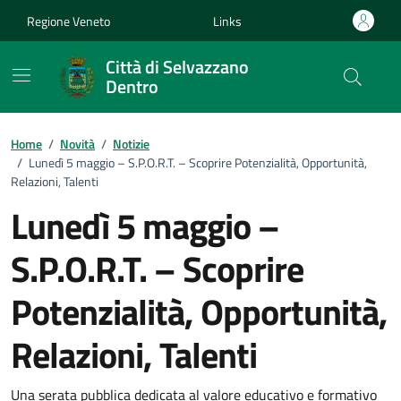
Vai ai contenuti
Vai al footer
Regione Veneto
Links
Città di Selvazzano
Dentro
Home
/
Novità
/
Notizie
/
Lunedì 5 maggio – S.P.O.R.T. – Scoprire Potenzialità, Opportunità,
Relazioni, Talenti
Lunedì 5 maggio –
S.P.O.R.T. – Scoprire
Potenzialità, Opportunità,
Relazioni, Talenti
Una serata pubblica dedicata al valore educativo e formativo