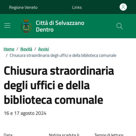
Vai ai contenuti
Vai al footer
Regione Veneto
Links
Città di Selvazzano
Dentro
Home
/
Novità
/
Avvisi
/
Chiusura straordinaria degli uffici e della biblioteca comunale
Chiusura straordinaria
degli uffici e della
biblioteca comunale
Dettagli della notizia
16 e 17 agosto 2024
Data:
Notizia scaduta il:
Tempo di lettura: